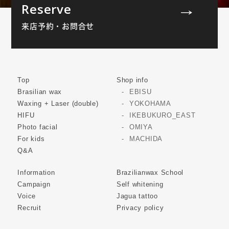
Reserve
来店予約・お問合せ
Top
Shop info
Brasilian wax
EBISU
Waxing + Laser (double)
YOKOHAMA
HIFU
IKEBUKURO_EAST
Photo facial
OMIYA
For kids
MACHIDA
Q&A
Information
Brazilianwax School
Campaign
Self whitening
Voice
Jagua tattoo
Recruit
Privacy policy