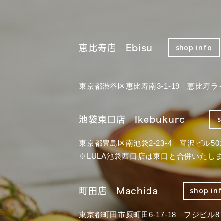
恵比寿店 Ebisu
shop info
東京都渋谷区恵比寿南3-1-19 恵比寿ラ
池袋東口店 Ikebukuro
東京都豊島区南池袋2-23-4 富沢ビル50
※LULA池袋西口店は東口と合併いたし
町田店 Machida
shop in
東京都町田市原町田6-17-18 フジビル87