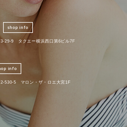
shop info
-29-9 タクエー横浜西口第6ビル7F
hop info
-530-5 マロン・ザ・ロエ大宮1F