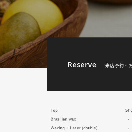
Reserve
来店予約・
Top
Sho
Brasilian wax
Waxing + Laser (double)