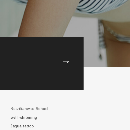
Brazilianwax School
Self whitening
Jagua tattoo