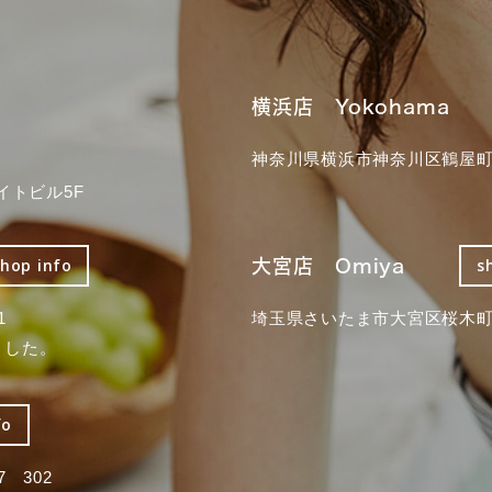
横浜店 Yokohama
神奈川県横浜市神奈川区鶴屋町3
イトビル5F
大宮店 Omiya
shop info
s
1
埼玉県さいたま市大宮区桜木町2
ました。
fo
 302