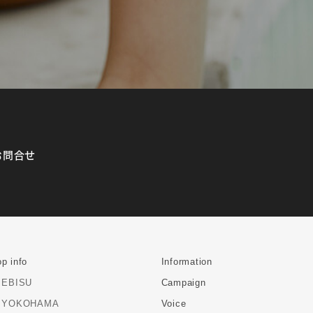
お問合せ
p info
Information
EBISU
Campaign
YOKOHAMA
Voice