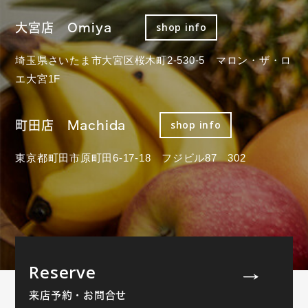
大宮店 Omiya
shop info
埼玉県さいたま市大宮区桜木町2-530-5 マロン・ザ・ロ
エ大宮1F
町田店 Machida
shop info
東京都町田市原町田6-17-18 フジビル87 302
Reserve
来店予約・お問合せ