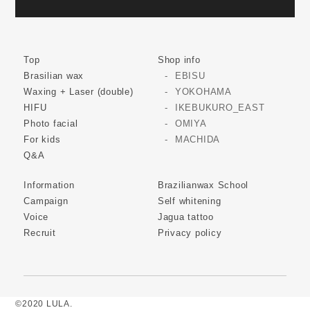
Top
Shop info
Brasilian wax
EBISU
Waxing + Laser (double)
YOKOHAMA
HIFU
IKEBUKURO_EAST
Photo facial
OMIYA
For kids
MACHIDA
Q&A
Information
Brazilianwax School
Campaign
Self whitening
Voice
Jagua tattoo
Recruit
Privacy policy
©2020 LULA.