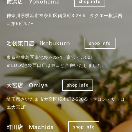
横浜店 Yokohama
shop info
神奈川県横浜市神奈川区鶴屋町3-29-9 タクエー横浜西
口第6ビル7F
池袋東口店 Ikebukuro
shop info
東京都豊島区南池袋2-23-4 富沢ビル501
※LULA池袋西口店は東口と合併いたしました。
大宮店 Omiya
shop info
埼玉県さいたま市大宮区桜木町2-530-5 マロン・ザ・ロ
エ大宮1F
町田店 Machida
shop info