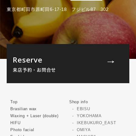
東京都町田市原町田6-17-18 フジビル87 302
Reserve
来店予約・お問合せ
Top
Shop info
Brasilian wax
EBISU
Waxing + Laser (double)
YOKOHAMA
HIFU
IKEBUKURO_EAST
Photo facial
OMIYA