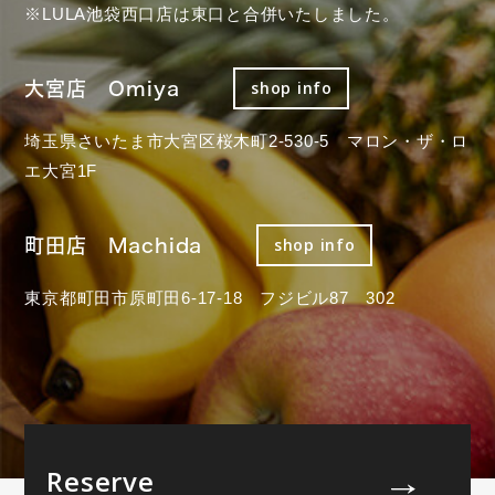
※LULA池袋西口店は東口と合併いたしました。
大宮店 Omiya
shop info
埼玉県さいたま市大宮区桜木町2-530-5 マロン・ザ・ロ
エ大宮1F
町田店 Machida
shop info
東京都町田市原町田6-17-18 フジビル87 302
Reserve