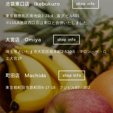
池袋東口店 Ikebukuro
shop info
東京都豊島区南池袋2-23-4 富沢ビル501
※LULA池袋西口店は東口と合併いたしました。
大宮店 Omiya
shop info
埼玉県さいたま市大宮区桜木町2-530-5 マロン・ザ・ロ
エ大宮1F
町田店 Machida
shop info
東京都町田市原町田6-17-18 フジビル87 302