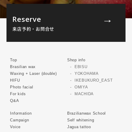
Reserve
来店予約・お問合せ
Top
Shop info
Brasilian wax
EBISU
Waxing + Laser (double)
YOKOHAMA
HIFU
IKEBUKURO_EAST
Photo facial
OMIYA
For kids
MACHIDA
Q&A
Information
Brazilianwax School
Campaign
Self whitening
Voice
Jagua tattoo