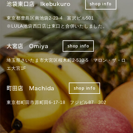
池袋東口店 Ikebukuro
shop info
東京都豊島区南池袋2-23-4 富沢ビル501
※LULA池袋西口店は東口と合併いたしました。
大宮店 Omiya
shop info
埼玉県さいたま市大宮区桜木町2-530-5 マロン・ザ・ロ
エ大宮1F
町田店 Machida
shop info
東京都町田市原町田6-17-18 フジビル87 302