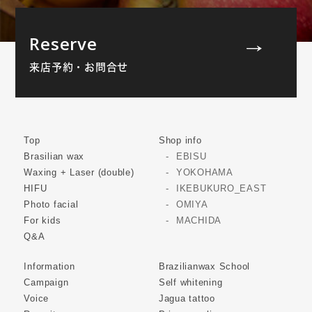
Reserve
来店予約・お問合せ
Top
Shop info
Brasilian wax
EBISU
Waxing + Laser (double)
YOKOHAMA
HIFU
IKEBUKURO_EAST
Photo facial
OMIYA
For kids
MACHIDA
Q&A
Information
Brazilianwax School
Campaign
Self whitening
Voice
Jagua tattoo