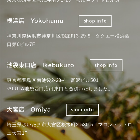
横浜店 Yokohama
shop info
神奈川県横浜市神奈川区鶴屋町3-29-9 タクエー横浜西
口第6ビル7F
池袋東口店 Ikebukuro
shop info
東京都豊島区南池袋2-23-4 富沢ビル501
※LULA池袋西口店は東口と合併いたしました。
大宮店 Omiya
shop info
埼玉県さいたま市大宮区桜木町2-530-5 マロン・ザ・ロ
エ大宮1F