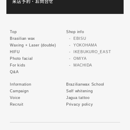
来店予約・お問合せ
Top
Shop info
Brasilian wax
EBISU
Waxing + Laser (double)
YOKOHAMA
HIFU
IKEBUKURO_EAST
Photo facial
OMIYA
For kids
MACHIDA
Q&A
Information
Brazilianwax School
Campaign
Self whitening
Voice
Jagua tattoo
Recruit
Privacy policy