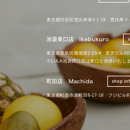
東京都渋谷区恵比寿南3-1-19 恵比寿ラ
池袋東口店 Ikebukuro
東京都豊島区南池袋2-23-4 富沢ビル50
※LULA池袋西口店は東口と合併いたし
町田店 Machida
shop in
東京都町田市原町田6-17-18 フジビル87