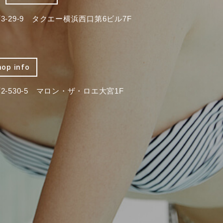
-29-9 タクエー横浜西口第6ビル7F
hop info
-530-5 マロン・ザ・ロエ大宮1F