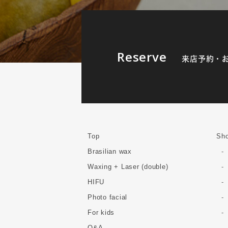
Reserve
来店予約・
Top
Sho
Brasilian wax
Waxing + Laser (double)
HIFU
Photo facial
For kids
Q&A