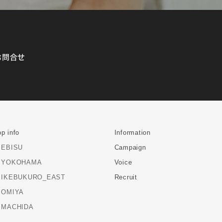
お問合せ
p info
Information
EBISU
Campaign
YOKOHAMA
Voice
IKEBUKURO_EAST
Recruit
OMIYA
MACHIDA