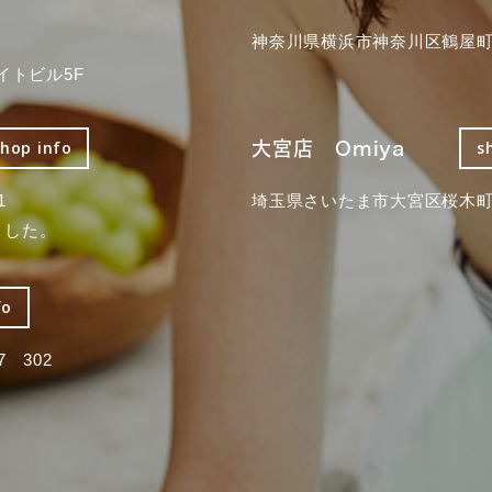
神奈川県横浜市神奈川区鶴屋町3
イトビル5F
大宮店 Omiya
shop info
s
1
埼玉県さいたま市大宮区桜木町2
ました。
fo
 302