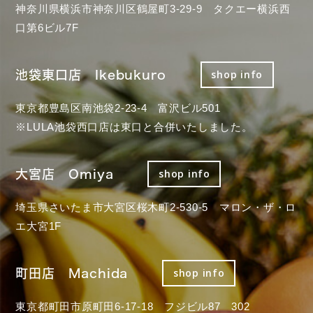
神奈川県横浜市神奈川区鶴屋町3-29-9 タクエー横浜西
口第6ビル7F
池袋東口店 Ikebukuro
shop info
東京都豊島区南池袋2-23-4 富沢ビル501
※LULA池袋西口店は東口と合併いたしました。
大宮店 Omiya
shop info
埼玉県さいたま市大宮区桜木町2-530-5 マロン・ザ・ロ
エ大宮1F
町田店 Machida
shop info
東京都町田市原町田6-17-18 フジビル87 302