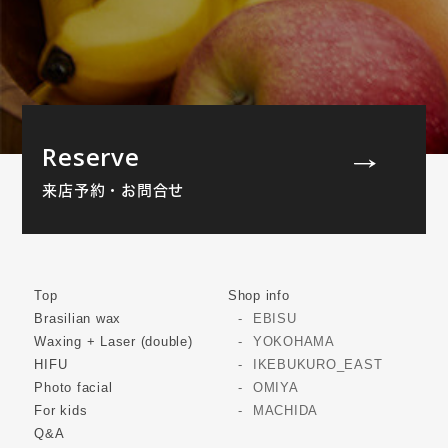
Reserve
来店予約・お問合せ
Top
Shop info
Brasilian wax
EBISU
Waxing + Laser (double)
YOKOHAMA
HIFU
IKEBUKURO_EAST
Photo facial
OMIYA
For kids
MACHIDA
Q&A