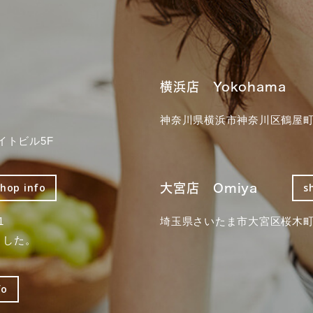
横浜店 Yokohama
神奈川県横浜市神奈川区鶴屋町3
イトビル5F
大宮店 Omiya
shop info
s
1
埼玉県さいたま市大宮区桜木町2
ました。
fo