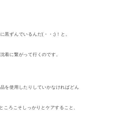
黒ずんでいるんだ(・・;)！と。
素沈着に繋がって行くのです。
商品を使用したりしていかなければどん
うところこそしっかりとケアすること、