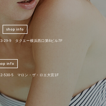
shop info
-29-9 タクエー横浜西口第6ビル7F
hop info
-530-5 マロン・ザ・ロエ大宮1F