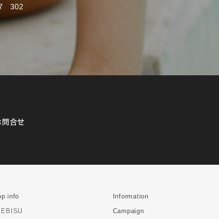
 302
お問合せ
p info
Information
EBISU
Campaign