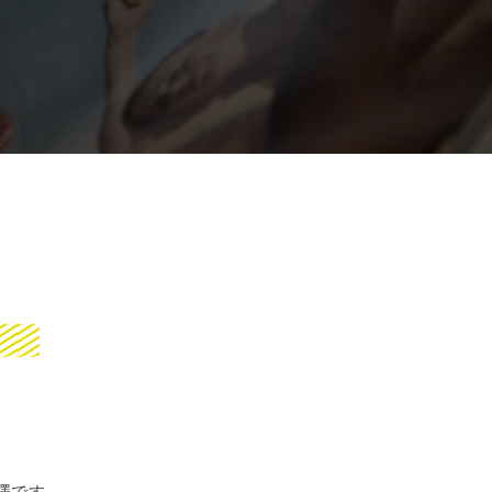
？
澤です。