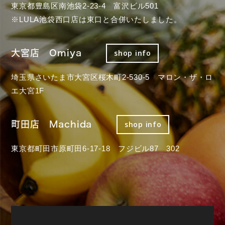
東京都豊島区南池袋2-23-4 富沢ビル501
※LULA池袋西口店は東口と合併いたしました。
大宮店 Omiya
shop info
埼玉県さいたま市大宮区桜木町2-530-5 マロン・ザ・ロ
エ大宮1F
町田店 Machida
shop info
東京都町田市原町田6-17-18 フジビル87 302