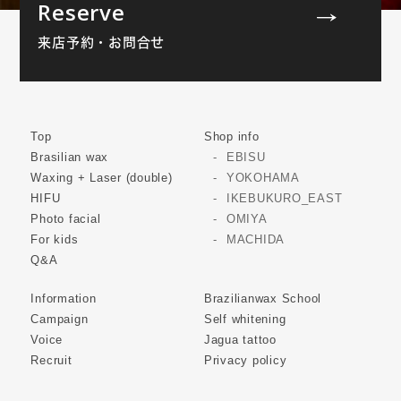
Reserve
来店予約・お問合せ
Top
Shop info
Brasilian wax
EBISU
Waxing + Laser (double)
YOKOHAMA
HIFU
IKEBUKURO_EAST
Photo facial
OMIYA
For kids
MACHIDA
Q&A
Information
Brazilianwax School
Campaign
Self whitening
Voice
Jagua tattoo
Recruit
Privacy policy