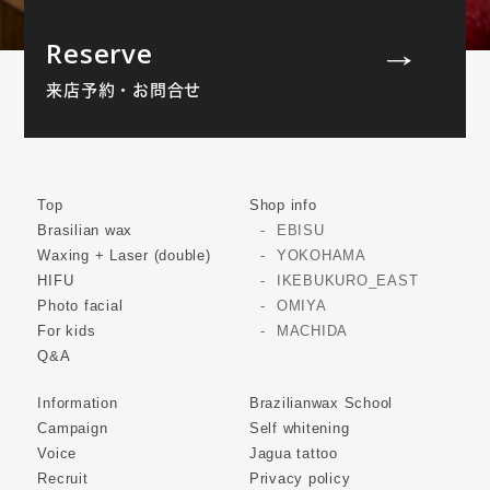
Reserve
来店予約・お問合せ
Top
Shop info
Brasilian wax
EBISU
Waxing + Laser (double)
YOKOHAMA
HIFU
IKEBUKURO_EAST
Photo facial
OMIYA
For kids
MACHIDA
Q&A
Information
Brazilianwax School
Campaign
Self whitening
Voice
Jagua tattoo
Recruit
Privacy policy