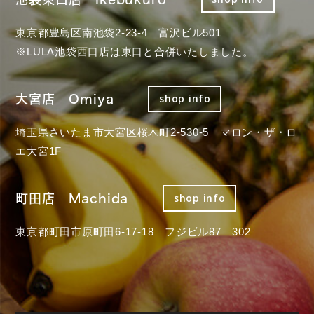
東京都豊島区南池袋2-23-4 富沢ビル501
※LULA池袋西口店は東口と合併いたしました。
大宮店 Omiya
shop info
埼玉県さいたま市大宮区桜木町2-530-5 マロン・ザ・ロ
エ大宮1F
町田店 Machida
shop info
東京都町田市原町田6-17-18 フジビル87 302