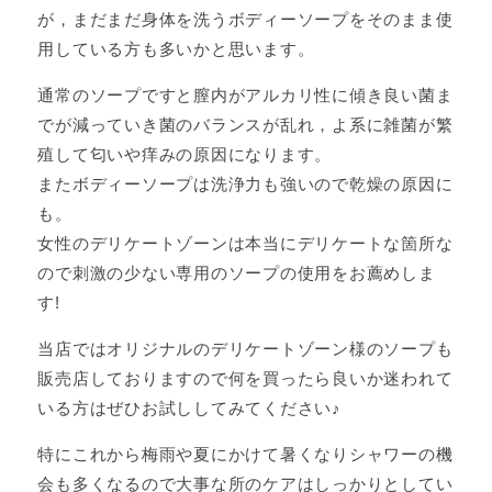
が，まだまだ身体を洗うボディーソープをそのまま使
用している方も多いかと思います。
通常のソープですと膣内がアルカリ性に傾き良い菌ま
でが減っていき菌のバランスが乱れ，よ系に雑菌が繁
殖して匂いや痒みの原因になります。
またボディーソープは洗浄力も強いので乾燥の原因に
も。
女性のデリケートゾーンは本当にデリケートな箇所な
ので刺激の少ない専用のソープの使用をお薦めしま
す!
当店ではオリジナルのデリケートゾーン様のソープも
販売店しておりますので何を買ったら良いか迷われて
いる方はぜひお試ししてみてください♪
特にこれから梅雨や夏にかけて暑くなりシャワーの機
会も多くなるので大事な所のケアはしっかりとしてい