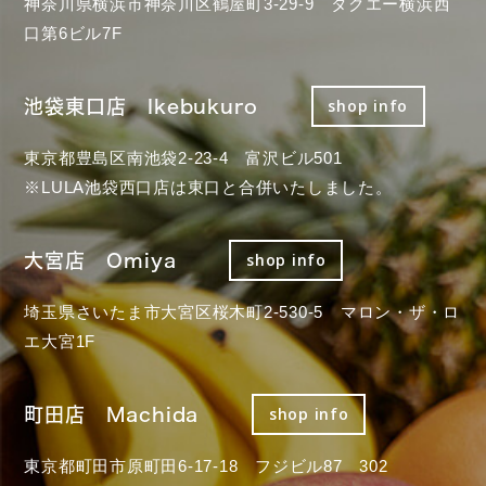
神奈川県横浜市神奈川区鶴屋町3-29-9 タクエー横浜西
口第6ビル7F
池袋東口店 Ikebukuro
shop info
東京都豊島区南池袋2-23-4 富沢ビル501
※LULA池袋西口店は東口と合併いたしました。
大宮店 Omiya
shop info
埼玉県さいたま市大宮区桜木町2-530-5 マロン・ザ・ロ
エ大宮1F
町田店 Machida
shop info
東京都町田市原町田6-17-18 フジビル87 302