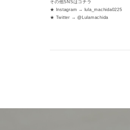
その他SNSはコチラ
★ Instagram → lula_machida0225
★ Twitter → @Lulamachida