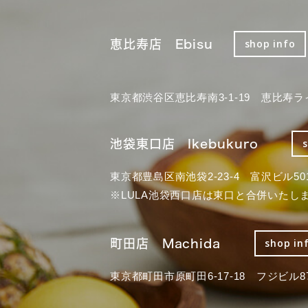
恵比寿店 Ebisu
shop info
東京都渋谷区恵比寿南3-1-19 恵比寿ラ
池袋東口店 Ikebukuro
東京都豊島区南池袋2-23-4 富沢ビル50
※LULA池袋西口店は東口と合併いたし
町田店 Machida
shop in
東京都町田市原町田6-17-18 フジビル87