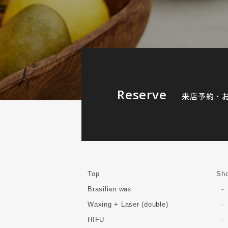
Reserve
来店予約・
Top
Sho
Brasilian wax
Waxing + Laser (double)
HIFU