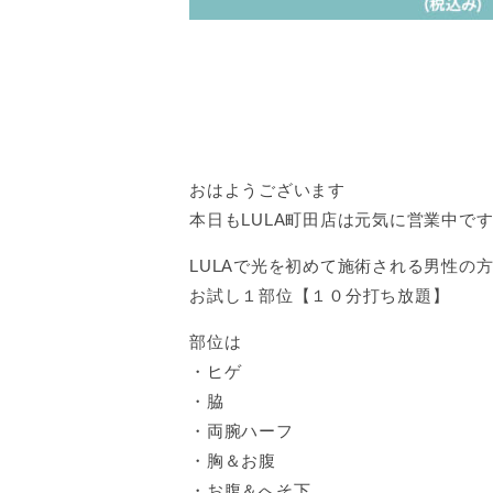
おはようございます
本日もLULA町田店は元気に営業中で
LULAで光を初めて施術される男性の
お試し１部位【１０分打ち放題】
部位は
・ヒゲ
・脇
・両腕ハーフ
・胸＆お腹
・お腹＆へそ下