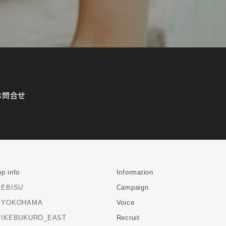
お問合せ
p info
Information
EBISU
Campaign
YOKOHAMA
Voice
IKEBUKURO_EAST
Recruit