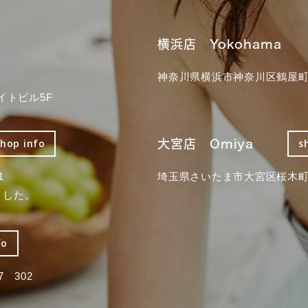
横浜店 Yokohama
神奈川県横浜市神奈川区鶴屋町3
イトビル5F
大宮店 Omiya
shop info
s
1
埼玉県さいたま市大宮区桜木町2
ました。
fo
 302