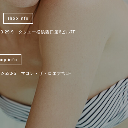
shop info
-29-9 タクエー横浜西口第6ビル7F
hop info
-530-5 マロン・ザ・ロエ大宮1F