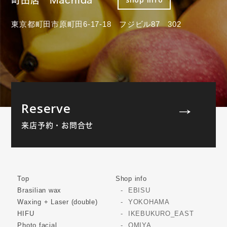
東京都町田市原町田6-17-18 フジビル87 302
Reserve
来店予約・お問合せ
Top
Shop info
Brasilian wax
EBISU
Waxing + Laser (double)
YOKOHAMA
HIFU
IKEBUKURO_EAST
Photo facial
OMIYA