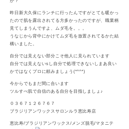
か？
昨日新大久保にランチに行ったんですがとても暖かっ
たので肌を露出されてる方多かったのですが、職業柄
見てしまうんですよ、ムダ毛を。。。
うなじから背中にかけてムダ毛を放置されてるかた結
構いました。
自分では見えない部分こそ他人に見られています
自分では見えないsし自分で処理できないしまあ良い
かではなくプロに頼みましょう(*^^*)
今からでもまだ間に合います
ツルすべ肌で自信のある自分を目指しましょ♪
０３６７１２６７６７
ブラジリアンワックスサロンルラ恵比寿店
恵比寿/ブラジリアンワックス/メンズ脱毛/マタニテ