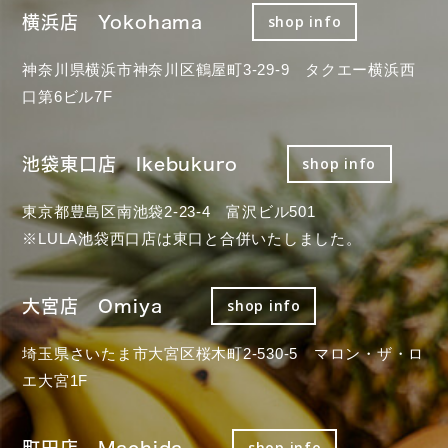
横浜店 Yokohama
shop info
神奈川県横浜市神奈川区鶴屋町3-29-9 タクエー横浜西
口第6ビル7F
池袋東口店 Ikebukuro
shop info
東京都豊島区南池袋2-23-4 富沢ビル501
※LULA池袋西口店は東口と合併いたしました。
大宮店 Omiya
shop info
埼玉県さいたま市大宮区桜木町2-530-5 マロン・ザ・ロ
エ大宮1F
町田店 Machida
shop info