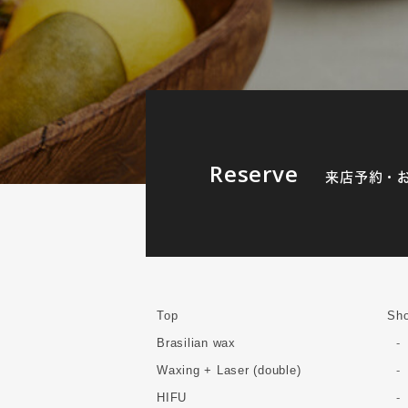
Reserve
来店予約・
Top
Sho
Brasilian wax
Waxing + Laser (double)
HIFU