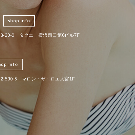
shop info
-29-9 タクエー横浜西口第6ビル7F
hop info
-530-5 マロン・ザ・ロエ大宮1F