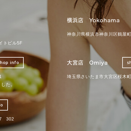
横浜店 Yokohama
神奈川県横浜市神奈川区鶴屋町3
イトビル5F
大宮店 Omiya
shop info
s
1
埼玉県さいたま市大宮区桜木町2
ました。
fo
 302