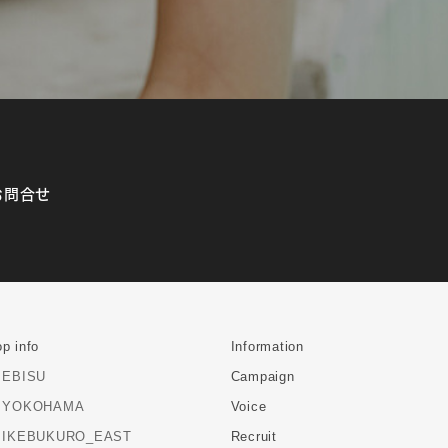
お問合せ
p info
Information
EBISU
Campaign
YOKOHAMA
Voice
IKEBUKURO_EAST
Recruit