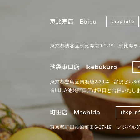
恵比寿店 Ebisu
shop info
東京都渋谷区恵比寿南3-1-19 恵比寿ラ
池袋東口店 Ikebukuro
東京都豊島区南池袋2-23-4 富沢ビル50
※LULA池袋西口店は東口と合併いたし
町田店 Machida
shop in
東京都町田市原町田6-17-18 フジビル87