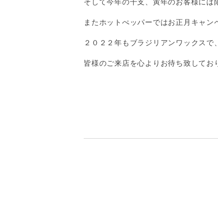
そして今年の干支、寅年のお客様には
またホットぺッパーではお正月キャン
２０２２年もブラジリアンワックスで
皆様のご来店を心よりお待ち致してお