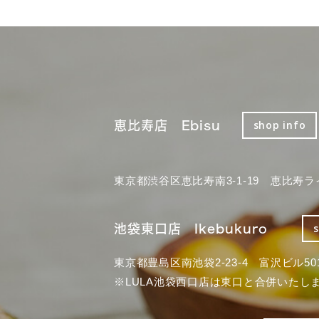
恵比寿店 Ebisu
shop info
東京都渋谷区恵比寿南3-1-19 恵比寿ラ
池袋東口店 Ikebukuro
東京都豊島区南池袋2-23-4 富沢ビル50
※LULA池袋西口店は東口と合併いたし