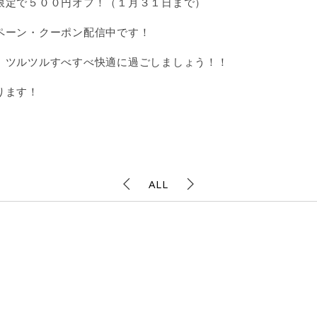
限定で５００円オフ！（１月３１日まで）
ペーン・クーポン配信中です！
、ツルツルすべすべ快適に過ごしましょう！！
ります！
ALL