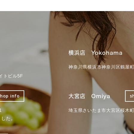
横浜店 Yokohama
神奈川県横浜市神奈川区鶴屋町3
イトビル5F
大宮店 Omiya
shop info
s
1
埼玉県さいたま市大宮区桜木町2
ました。