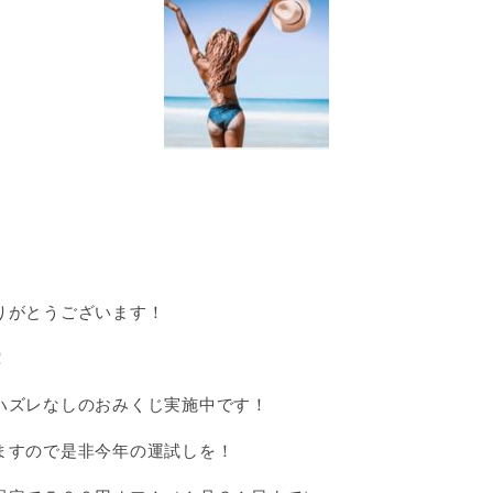
りがとうございます！
！
ハズレなしのおみくじ実施中です！
ますので是非今年の運試しを！