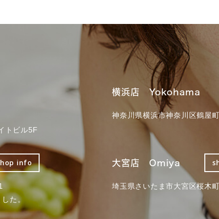
横浜店 Yokohama
神奈川県横浜市神奈川区鶴屋町3
イトビル5F
大宮店 Omiya
shop info
s
1
埼玉県さいたま市大宮区桜木町2
ました。