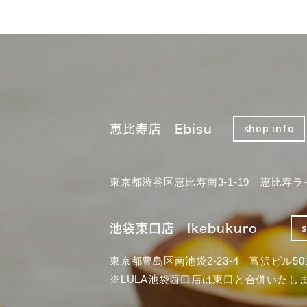
恵比寿店 Ebisu
shop info
東京都渋谷区恵比寿南3-1-19 恵比寿ラ
池袋東口店 Ikebukuro
東京都豊島区南池袋2-23-4 富沢ビル50
※LULA池袋西口店は東口と合併いたし