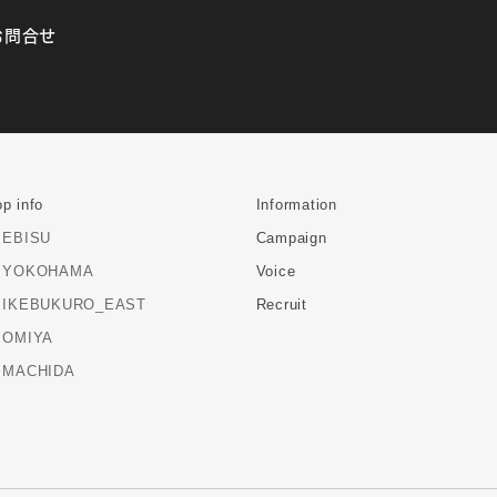
お問合せ
p info
Information
EBISU
Campaign
YOKOHAMA
Voice
IKEBUKURO_EAST
Recruit
OMIYA
MACHIDA