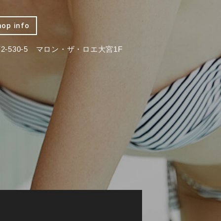
hop info
-530-5 マロン・ザ・ロエ大宮1F