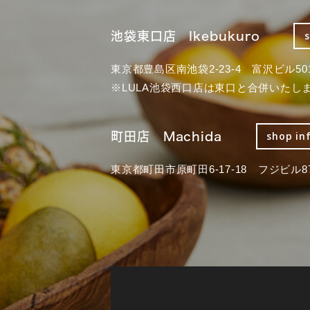
池袋東口店 Ikebukuro
東京都豊島区南池袋2-23-4 富沢ビル50
※LULA池袋西口店は東口と合併いたし
町田店 Machida
shop in
東京都町田市原町田6-17-18 フジビル87