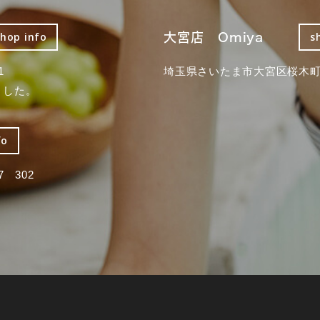
大宮店 Omiya
shop info
s
1
埼玉県さいたま市大宮区桜木町2
ました。
fo
 302