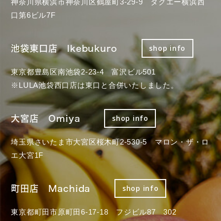
神奈川県横浜市神奈川区鶴屋町3-29-9 タクエー横浜西
口第6ビル7F
池袋東口店 Ikebukuro
shop info
東京都豊島区南池袋2-23-4 富沢ビル501
※LULA池袋西口店は東口と合併いたしました。
大宮店 Omiya
shop info
埼玉県さいたま市大宮区桜木町2-530-5 マロン・ザ・ロ
エ大宮1F
町田店 Machida
shop info
東京都町田市原町田6-17-18 フジビル87 302