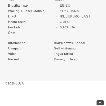
Top
Shop info
Brasilian wax
EBISU
Waxing + Laser (double)
YOKOHAMA
HIFU
IKEBUKURO_EAST
Photo facial
OMIYA
For kids
MACHIDA
Q&A
Information
Brazilianwax School
Campaign
Self whitening
Voice
Jagua tattoo
Recruit
Privacy policy
©2020 LULA.