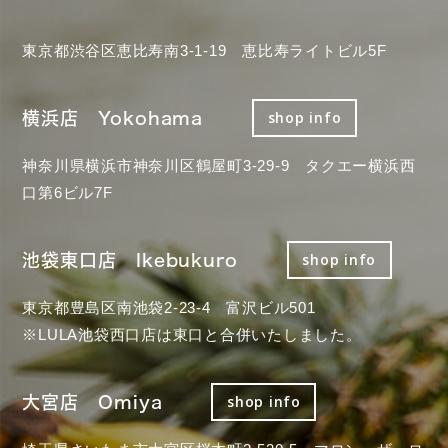
東京都渋谷区恵比寿南3-1-19 恵比寿ライトビル5F
横浜店 Yokohama
shop info
神奈川県横浜市神奈川区鶴屋町3-29-9 タクエー横浜西
口第6ビル7F
池袋東口店 Ikebukuro
shop info
東京都豊島区南池袋2-23-4 富沢ビル501
※LULA池袋西口店は東口と合併いたしました。
大宮店 Omiya
shop info