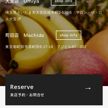
大宮店 Omiya
shop info
埼玉県さいたま市大宮区桜木町2-530-5 マロン・ザ・ロ
エ大宮1F
町田店 Machida
shop info
東京都町田市原町田6-17-18 フジビル87 302
Reserve
来店予約・お問合せ