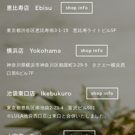
恵比寿店 Ebisu
shop info
東京都渋谷区恵比寿南3-1-19 恵比寿ライトビル5F
横浜店 Yokohama
shop info
神奈川県横浜市神奈川区鶴屋町3-29-9 タクエー横浜西
口第6ビル7F
池袋東口店 Ikebukuro
shop info
東京都豊島区南池袋2-23-4 富沢ビル501
※LULA池袋西口店は東口と合併いたしました。