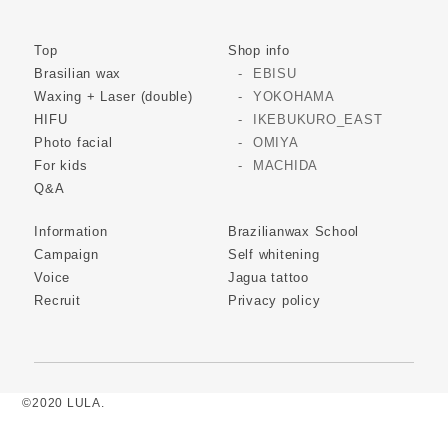
Top
Shop info
Brasilian wax
EBISU
Waxing + Laser (double)
YOKOHAMA
HIFU
IKEBUKURO_EAST
Photo facial
OMIYA
For kids
MACHIDA
Q&A
Information
Brazilianwax School
Campaign
Self whitening
Voice
Jagua tattoo
Recruit
Privacy policy
©2020 LULA.