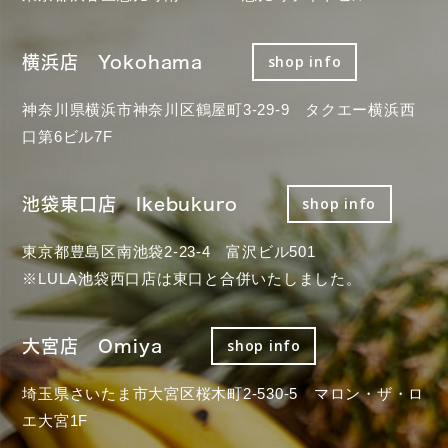
横浜店 Yokohama
shop info
神奈川県横浜市神奈川区鶴屋町3-29-9 タクエー横浜西
口第6ビル7F
池袋東口店 Ikebukuro
shop info
東京都豊島区南池袋2-23-4 富沢ビル501
※LULA池袋西口店は東口と合併いたしました。
大宮店 Omiya
shop info
埼玉県さいたま市大宮区桜木町2-530-5 マロン・ザ・ロ
エ大宮1F