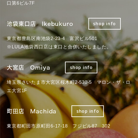
口第6ビル7F
池袋東口店 Ikebukuro
shop info
東京都豊島区南池袋2-23-4 富沢ビル501
※LULA池袋西口店は東口と合併いたしました。
大宮店 Omiya
shop info
埼玉県さいたま市大宮区桜木町2-530-5 マロン・ザ・ロ
エ大宮1F
町田店 Machida
shop info
東京都町田市原町田6-17-18 フジビル87 302