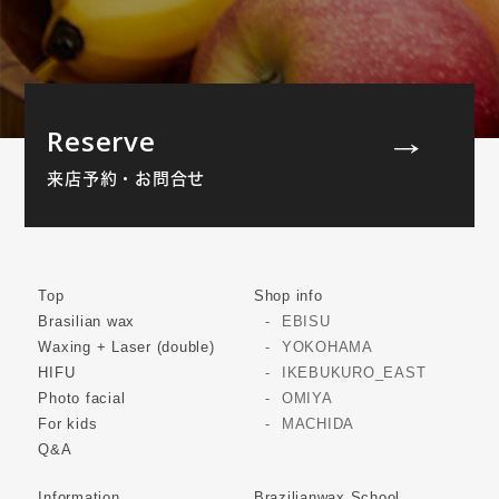
Reserve
来店予約・お問合せ
Top
Shop info
Brasilian wax
EBISU
Waxing + Laser (double)
YOKOHAMA
HIFU
IKEBUKURO_EAST
Photo facial
OMIYA
For kids
MACHIDA
Q&A
Information
Brazilianwax School