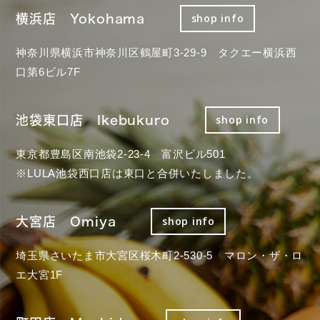
横浜店 Yokohama
shop info
神奈川県横浜市神奈川区鶴屋町3-29-9 タクエー横浜西
口第6ビル7F
池袋東口店 Ikebukuro
shop info
東京都豊島区南池袋2-23-4 富沢ビル501
※LULA池袋西口店は東口と合併いたしました。
大宮店 Omiya
shop info
埼玉県さいたま市大宮区桜木町2-530-5 マロン・ザ・ロ
エ大宮1F