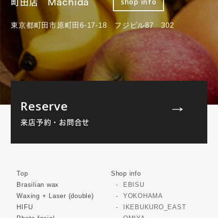
町田店 Machida
shop info
東京都町田市原町田6-17-18 フジビル87 302
Reserve
来店予約・お問合せ
Top
Shop info
Brasilian wax
EBISU
Waxing + Laser (double)
YOKOHAMA
HIFU
IKEBUKURO_EAST