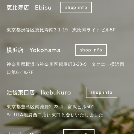
恵比寿店 Ebisu
shop info
東京都渋谷区恵比寿南3-1-19 恵比寿ライトビル5F
横浜店 Yokohama
shop info
神奈川県横浜市神奈川区鶴屋町3-29-9 タクエー横浜西
口第6ビル7F
池袋東口店 Ikebukuro
shop info
東京都豊島区南池袋2-23-4 富沢ビル501
※LULA池袋西口店は東口と合併いたしました。