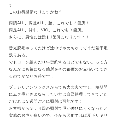
す！
このお得感伝わりますかね？
両腕ALL、両足ALL、脇。これでも３箇所！
両足ALL、背中、VIO。これでも３箇所。
さらに、男性には髭も1箇所になりますよ！
昔光脱毛やってたけど途中でやめちゃってまだ若干毛
残りある。
でもローン組んだり年契約するほどでもない。って方
なんかにも気になる箇所をその都度のお支払いででき
るのでかなりお得です！
ブラジリアンワックスからでも大丈夫ですし、短期間
にムダ毛とさよならしたい方は自己処理してきていた
だければ３週間ごとに照射は可能です！
お客様から３，４回の照射で毛が伸びにくくなったと
実感のお声が多いので、今から照射すれば夏ギリギリ