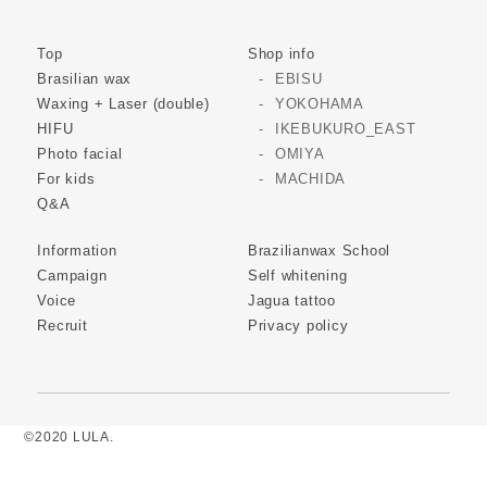
Top
Shop info
Brasilian wax
EBISU
Waxing + Laser (double)
YOKOHAMA
HIFU
IKEBUKURO_EAST
Photo facial
OMIYA
For kids
MACHIDA
Q&A
Information
Brazilianwax School
Campaign
Self whitening
Voice
Jagua tattoo
Recruit
Privacy policy
©2020 LULA.