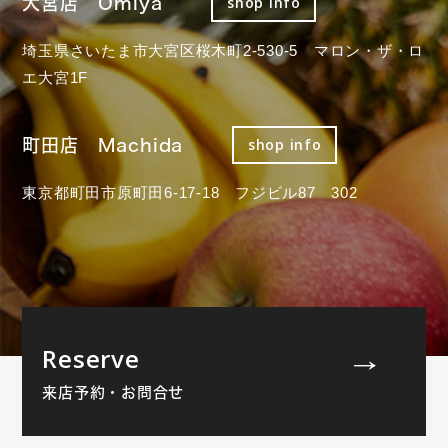
大宮店 Omiya
shop info
埼玉県さいたま市大宮区桜木町2-530-5 マロン・ザ・ロ
エ大宮1F
町田店 Machida
shop info
東京都町田市原町田6-17-18 フジビル87 302
Reserve
来店予約・お問合せ