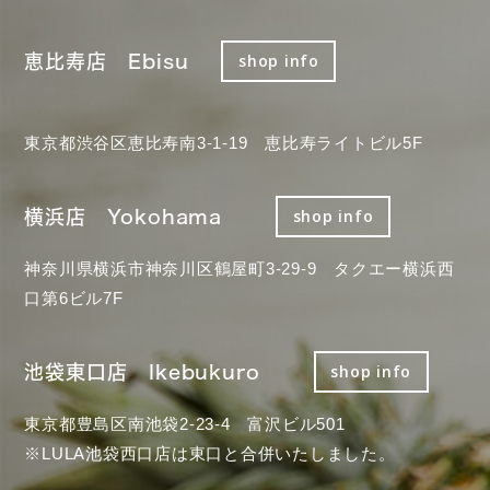
恵比寿店 Ebisu
shop info
東京都渋谷区恵比寿南3-1-19 恵比寿ライトビル5F
横浜店 Yokohama
shop info
神奈川県横浜市神奈川区鶴屋町3-29-9 タクエー横浜西
口第6ビル7F
池袋東口店 Ikebukuro
shop info
東京都豊島区南池袋2-23-4 富沢ビル501
※LULA池袋西口店は東口と合併いたしました。