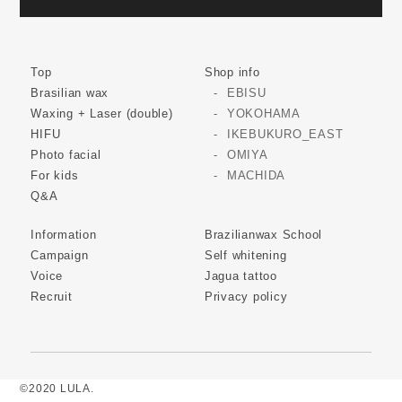
Top
Shop info
Brasilian wax
EBISU
Waxing + Laser (double)
YOKOHAMA
HIFU
IKEBUKURO_EAST
Photo facial
OMIYA
For kids
MACHIDA
Q&A
Information
Brazilianwax School
Campaign
Self whitening
Voice
Jagua tattoo
Recruit
Privacy policy
©2020 LULA.