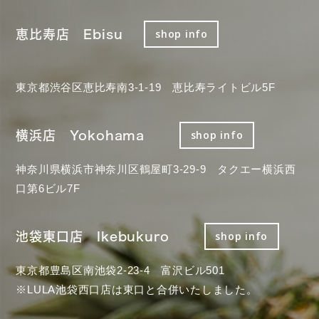
恵比寿店 Ebisu
shop info
東京都渋谷区恵比寿南3-1-19 恵比寿ライトビル5F
横浜店 Yokohama
shop info
神奈川県横浜市神奈川区鶴屋町3-29-9 タクエー横浜西
口第6ビル7F
池袋東口店 Ikebukuro
shop info
東京都豊島区南池袋2-23-4 富沢ビル501
※LULA池袋西口店は東口と合併いたしました。