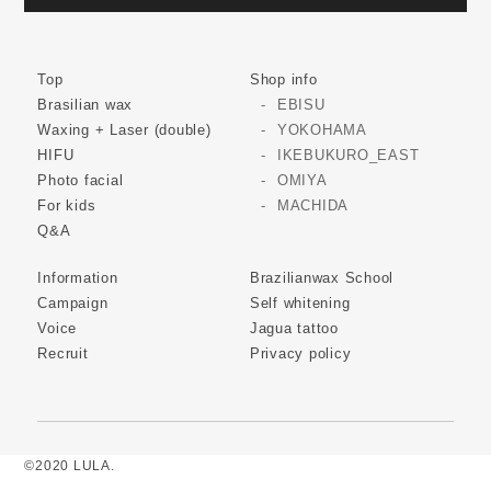
Top
Shop info
Brasilian wax
EBISU
Waxing + Laser (double)
YOKOHAMA
HIFU
IKEBUKURO_EAST
Photo facial
OMIYA
For kids
MACHIDA
Q&A
Information
Brazilianwax School
Campaign
Self whitening
Voice
Jagua tattoo
Recruit
Privacy policy
©2020 LULA.