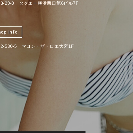
-29-9 タクエー横浜西口第6ビル7F
hop info
-530-5 マロン・ザ・ロエ大宮1F