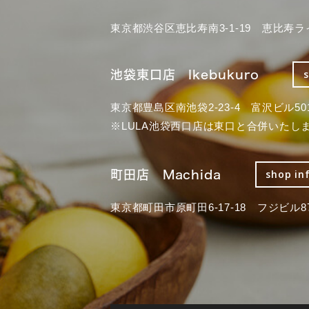
東京都渋谷区恵比寿南3-1-19 恵比寿ラ
池袋東口店 Ikebukuro
東京都豊島区南池袋2-23-4 富沢ビル50
※LULA池袋西口店は東口と合併いたし
町田店 Machida
shop in
東京都町田市原町田6-17-18 フジビル87