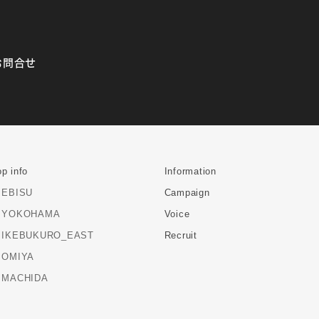
お問合せ
p info
Information
EBISU
Campaign
YOKOHAMA
Voice
IKEBUKURO_EAST
Recruit
OMIYA
MACHIDA