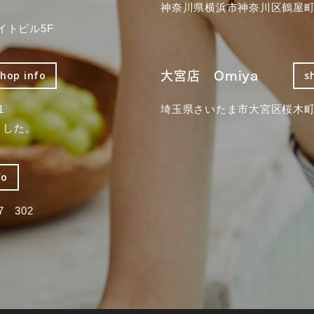
神奈川県横浜市神奈川区鶴屋町3
イトビル5F
大宮店 Omiya
shop info
s
1
埼玉県さいたま市大宮区桜木町2
ました。
fo
 302