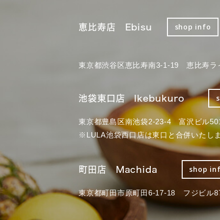
恵比寿店 Ebisu
shop info
東京都渋谷区恵比寿南3-1-19 恵比寿ラ
池袋東口店 Ikebukuro
東京都豊島区南池袋2-23-4 富沢ビル50
※LULA池袋西口店は東口と合併いたし
町田店 Machida
shop in
東京都町田市原町田6-17-18 フジビル87