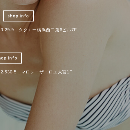
shop info
-29-9 タクエー横浜西口第6ビル7F
hop info
-530-5 マロン・ザ・ロエ大宮1F