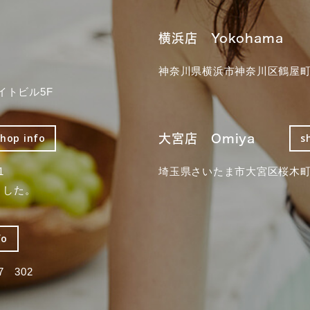
横浜店 Yokohama
神奈川県横浜市神奈川区鶴屋町3
イトビル5F
大宮店 Omiya
shop info
s
1
埼玉県さいたま市大宮区桜木町2
ました。
fo
 302