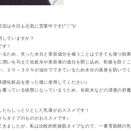
は今日も元気に営業中です(^▽^)/
用していますか？
です！
いるため、失った水分と美容成分を補うことはできても保つ効
潤いを与えて化粧水や美容液の成分を閉じ込め、乾燥を防ぐこと
い、２０～３０％が油分でできているため水分の蒸発を防いで
基礎化粧品を塗った後に使用してください♪
を覆っている状態になっていまうため、化粧水などの浸透の邪
したらしっとりとした乳液がおススメです！
さらタイプのものがおススメです♪
てきましたが、私は比較的乾燥肌タイプなので、一番雪肌精の