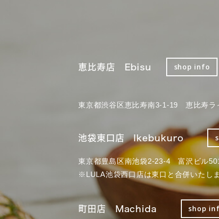
恵比寿店 Ebisu
shop info
東京都渋谷区恵比寿南3-1-19 恵比寿ラ
池袋東口店 Ikebukuro
東京都豊島区南池袋2-23-4 富沢ビル50
※LULA池袋西口店は東口と合併いたし
町田店 Machida
shop in