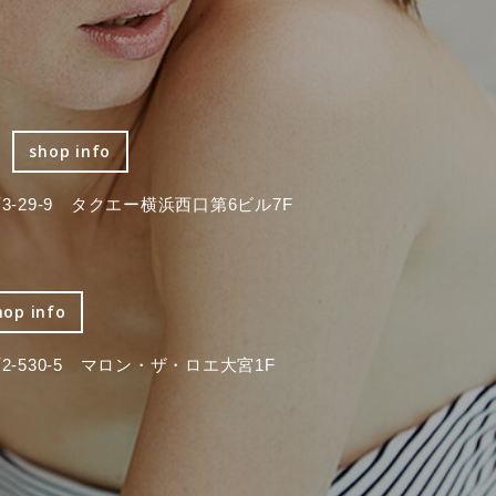
shop info
-29-9 タクエー横浜西口第6ビル7F
hop info
-530-5 マロン・ザ・ロエ大宮1F