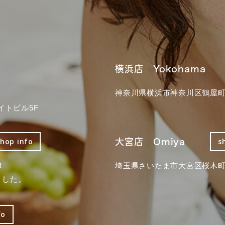
横浜店 Yokohama
神奈川県横浜市神奈川区鶴屋町3
イトビル5F
大宮店 Omiya
shop info
s
1
埼玉県さいたま市大宮区桜木町2
ました。
fo