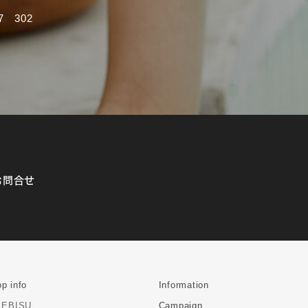
 302
お問合せ
p info
Information
EBISU
Campaign