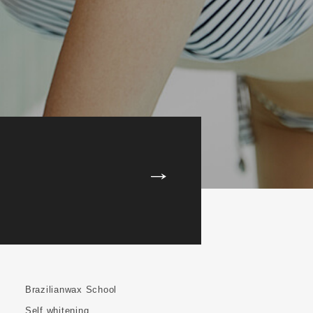
Brazilianwax School
Self whitening