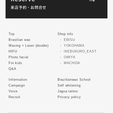
来店予約・お問合せ
Top
Shop info
Brasilian wax
EBISU
Waxing + Laser (double)
YOKOHAMA
HIFU
IKEBUKURO_EAST
Photo facial
OMIYA
For kids
MACHIDA
Q&A
Information
Brazilianwax School
Campaign
Self whitening
Voice
Jagua tattoo
Recruit
Privacy policy