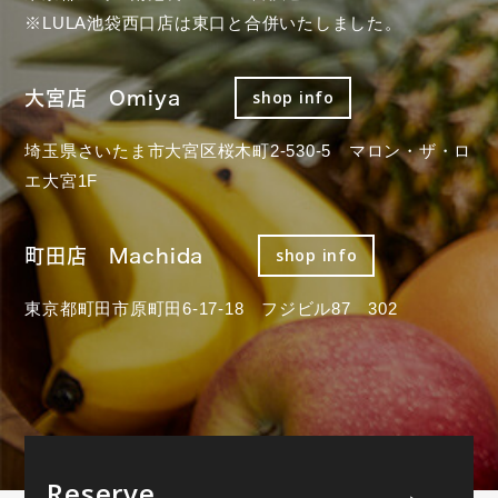
※LULA池袋西口店は東口と合併いたしました。
大宮店 Omiya
shop info
埼玉県さいたま市大宮区桜木町2-530-5 マロン・ザ・ロ
エ大宮1F
町田店 Machida
shop info
東京都町田市原町田6-17-18 フジビル87 302
Reserve