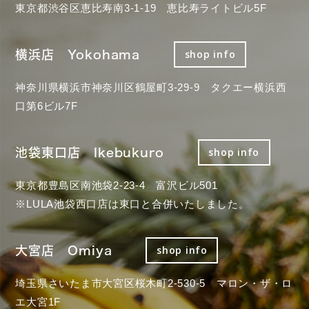
東京都渋谷区恵比寿南3-1-19 恵比寿ライトビル5F
横浜店 Yokohama
shop info
神奈川県横浜市神奈川区鶴屋町3-29-9 タクエー横浜西
口第6ビル7F
池袋東口店 Ikebukuro
shop info
東京都豊島区南池袋2-23-4 富沢ビル501
※LULA池袋西口店は東口と合併いたしました。
大宮店 Omiya
shop info
埼玉県さいたま市大宮区桜木町2-530-5 マロン・ザ・ロ
エ大宮1F