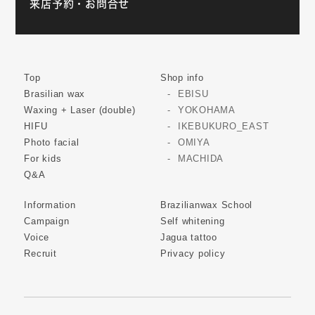
来店予約・お問合せ
Top
Shop info
Brasilian wax
EBISU
Waxing + Laser (double)
YOKOHAMA
HIFU
IKEBUKURO_EAST
Photo facial
OMIYA
For kids
MACHIDA
Q&A
Information
Brazilianwax School
Campaign
Self whitening
Voice
Jagua tattoo
Recruit
Privacy policy