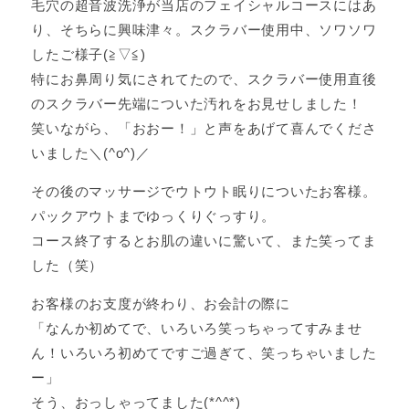
毛穴の超音波洗浄が当店のフェイシャルコースにはあ
り、そちらに興味津々。スクラバー使用中、ソワソワ
したご様子(≧▽≦)
特にお鼻周り気にされてたので、スクラバー使用直後
のスクラバー先端についた汚れをお見せしました！
笑いながら、「おおー！」と声をあげて喜んでくださ
いました＼(^o^)／
その後のマッサージでウトウト眠りについたお客様。
パックアウトまでゆっくりぐっすり。
コース終了するとお肌の違いに驚いて、また笑ってま
した（笑）
お客様のお支度が終わり、お会計の際に
「なんか初めてで、いろいろ笑っちゃってすみませ
ん！いろいろ初めてですご過ぎて、笑っちゃいました
ー」
そう、おっしゃってました(*^^*)