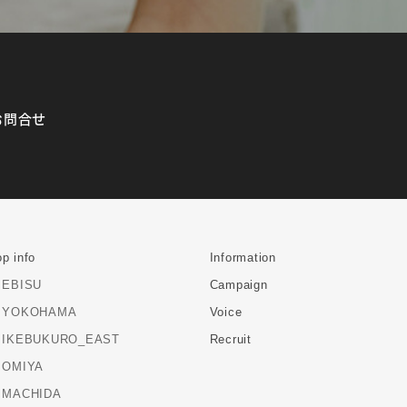
お問合せ
p info
Information
EBISU
Campaign
YOKOHAMA
Voice
IKEBUKURO_EAST
Recruit
OMIYA
MACHIDA