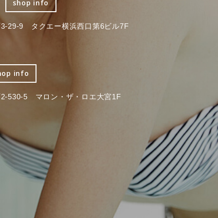
shop info
-29-9 タクエー横浜西口第6ビル7F
hop info
-530-5 マロン・ザ・ロエ大宮1F