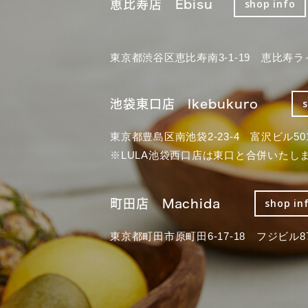
恵比寿店 Ebisu
shop info
東京都渋谷区恵比寿南3-1-19 恵比寿ラ
池袋東口店 Ikebukuro
東京都豊島区南池袋2-23-4 富沢ビル50
※LULA池袋西口店は東口と合併いたし
町田店 Machida
shop in
東京都町田市原町田6-17-18 フジビル87