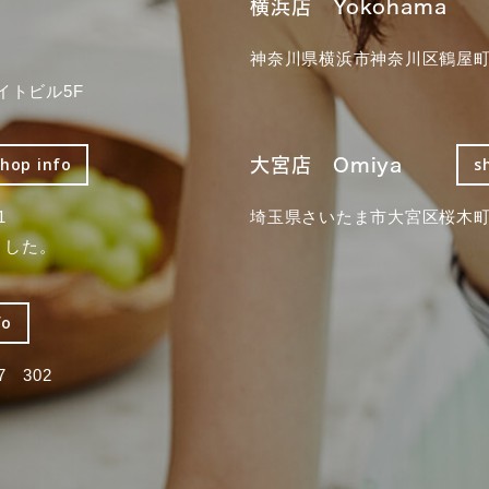
横浜店 Yokohama
神奈川県横浜市神奈川区鶴屋町3
イトビル5F
大宮店 Omiya
shop info
s
1
埼玉県さいたま市大宮区桜木町2
ました。
fo
 302