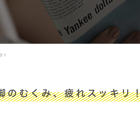
リ！
脚のむくみ、疲れスッキリ