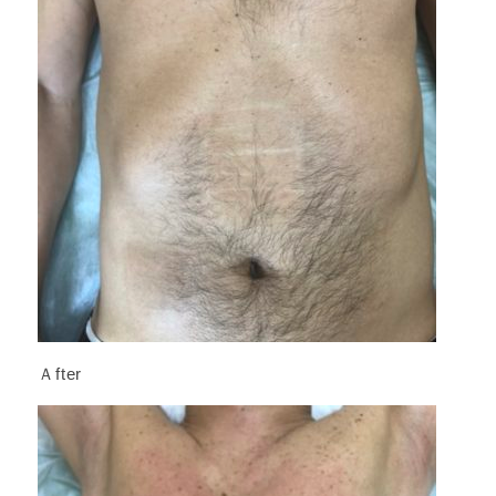
Ａfter