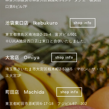
口第6ビル7F
池袋東口店 Ikebukuro
shop info
東京都豊島区南池袋2-23-4 富沢ビル501
※LULA池袋西口店は東口と合併いたしました。
大宮店 Omiya
shop info
埼玉県さいたま市大宮区桜木町2-530-5 マロン・ザ・ロ
エ大宮1F
町田店 Machida
shop info
東京都町田市原町田6-17-18 フジビル87 302