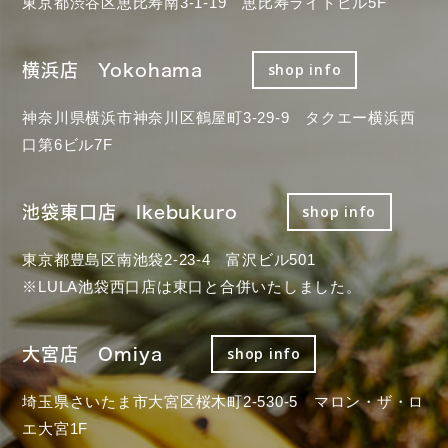
東京都渋谷区恵比寿南3-1-19 恵比寿ライトビル5F
横浜店 Yokohama
shop info
神奈川県横浜市神奈川区鶴屋町3-29-9 タクエー横浜西
口第6ビル7F
池袋東口店 Ikebukuro
shop info
東京都豊島区南池袋2-23-4 富沢ビル501
※LULA池袋西口店は東口と合併いたしました。
大宮店 Omiya
shop info
埼玉県さいたま市大宮区桜木町2-530-5 マロン・ザ・ロ
エ大宮1F