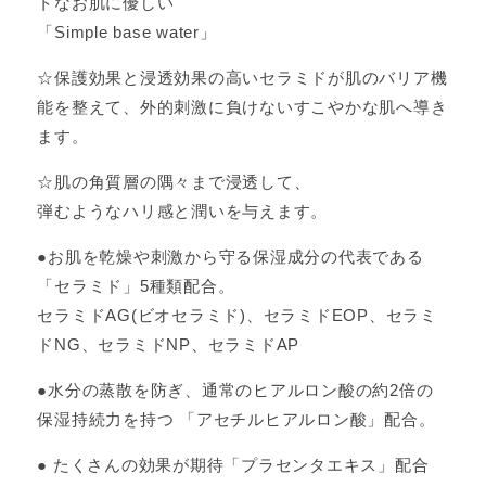
トなお肌に優しい
「Simple base water」
☆保護効果と浸透効果の高いセラミドが肌のバリア機
能を整えて、外的刺激に負けないすこやかな肌へ導き
ます。
☆肌の角質層の隅々まで浸透して、
弾むようなハリ感と潤いを与えます。
●お肌を乾燥や刺激から守る保湿成分の代表である
「セラミド」5種類配合。
セラミドAG(ビオセラミド)、セラミドEOP、セラミ
ドNG、セラミドNP、セラミドAP
●水分の蒸散を防ぎ、通常のヒアルロン酸の約2倍の
保湿持続力を持つ 「アセチルヒアルロン酸」配合。
● たくさんの効果が期待「プラセンタエキス」配合