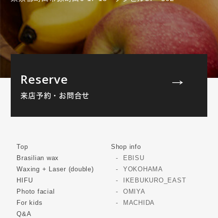
Reserve
来店予約・お問合せ
Top
Shop info
Brasilian wax
EBISU
Waxing + Laser (double)
YOKOHAMA
HIFU
IKEBUKURO_EAST
Photo facial
OMIYA
For kids
MACHIDA
Q&A