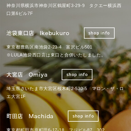
神奈川県横浜市神奈川区鶴屋町3-29-9 タクエー横浜西
口第6ビル7F
池袋東口店 Ikebukuro
shop info
東京都豊島区南池袋2-23-4 富沢ビル501
※LULA池袋西口店は東口と合併いたしました。
大宮店 Omiya
shop info
埼玉県さいたま市大宮区桜木町2-530-5 マロン・ザ・ロ
エ大宮1F
町田店 Machida
shop info
東京都町田市原町田6-17-18 フジビル87 302