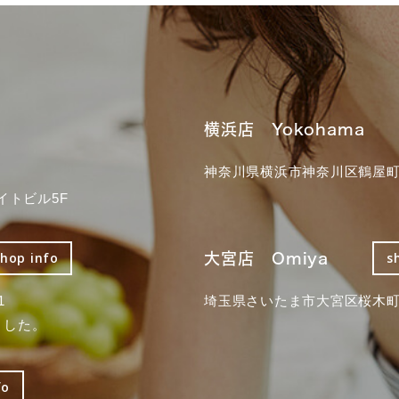
横浜店 Yokohama
神奈川県横浜市神奈川区鶴屋町3
イトビル5F
大宮店 Omiya
shop info
s
1
埼玉県さいたま市大宮区桜木町2
ました。
fo