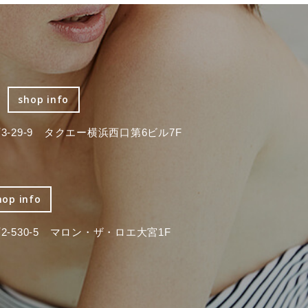
shop info
-29-9 タクエー横浜西口第6ビル7F
hop info
-530-5 マロン・ザ・ロエ大宮1F