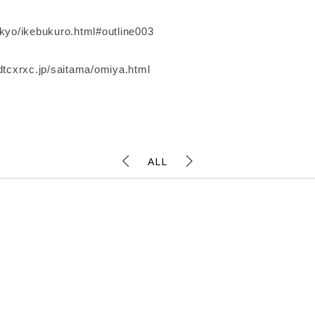
ikebukuro.html#outline003
tcxrxc.jp/saitama/omiya.html
^
ALL