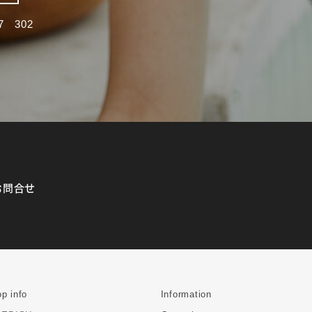
 302
お問合せ
p info
Information