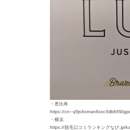
・恵比寿
https://xn--q9js6oman8xoc0db8450gpdt
・横浜
https://脱毛口コミランキングなび.jp/kanag