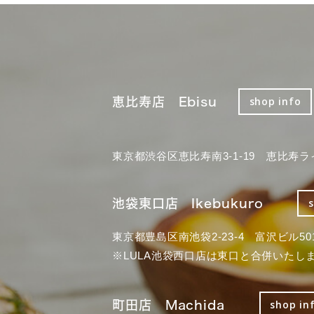
恵比寿店 Ebisu
shop info
東京都渋谷区恵比寿南3-1-19 恵比寿ラ
池袋東口店 Ikebukuro
東京都豊島区南池袋2-23-4 富沢ビル50
※LULA池袋西口店は東口と合併いたし
町田店 Machida
shop in