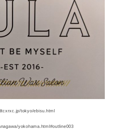
cxrxc.jp/tokyo/ebisu.html
awa/yokohama.html#outline003