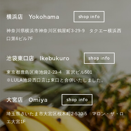
横浜店 Yokohama
shop info
神奈川県横浜市神奈川区鶴屋町3-29-9 タクエー横浜西
口第6ビル7F
池袋東口店 Ikebukuro
shop info
東京都豊島区南池袋2-23-4 富沢ビル501
※LULA池袋西口店は東口と合併いたしました。
大宮店 Omiya
shop info
埼玉県さいたま市大宮区桜木町2-530-5 マロン・ザ・ロ
エ大宮1F