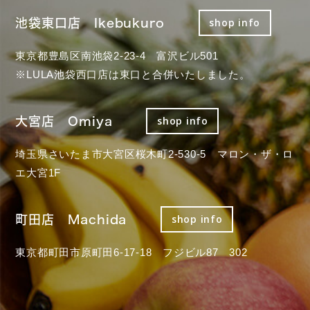
池袋東口店 Ikebukuro
shop info
東京都豊島区南池袋2-23-4 富沢ビル501
※LULA池袋西口店は東口と合併いたしました。
大宮店 Omiya
shop info
埼玉県さいたま市大宮区桜木町2-530-5 マロン・ザ・ロ
エ大宮1F
町田店 Machida
shop info
東京都町田市原町田6-17-18 フジビル87 302