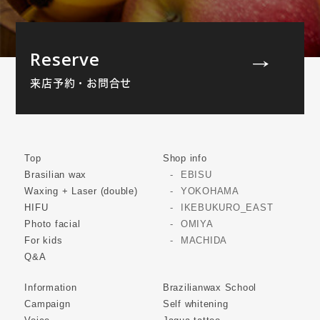
Reserve
来店予約・お問合せ
Top
Shop info
Brasilian wax
EBISU
Waxing + Laser (double)
YOKOHAMA
HIFU
IKEBUKURO_EAST
Photo facial
OMIYA
For kids
MACHIDA
Q&A
Information
Brazilianwax School
Campaign
Self whitening