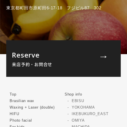
東京都町田市原町田6-17-18 フジビル87 302
Reserve
来店予約・お問合せ
Top
Shop info
Brasilian wax
EBISU
Waxing + Laser (double)
YOKOHAMA
HIFU
IKEBUKURO_EAST
Photo facial
OMIYA
For kids
MACHIDA