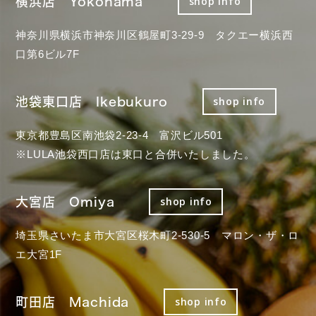
横浜店 Yokohama
shop info
神奈川県横浜市神奈川区鶴屋町3-29-9 タクエー横浜西
口第6ビル7F
池袋東口店 Ikebukuro
shop info
東京都豊島区南池袋2-23-4 富沢ビル501
※LULA池袋西口店は東口と合併いたしました。
大宮店 Omiya
shop info
埼玉県さいたま市大宮区桜木町2-530-5 マロン・ザ・ロ
エ大宮1F
町田店 Machida
shop info