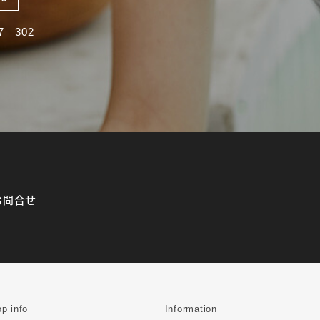
 302
お問合せ
p info
Information