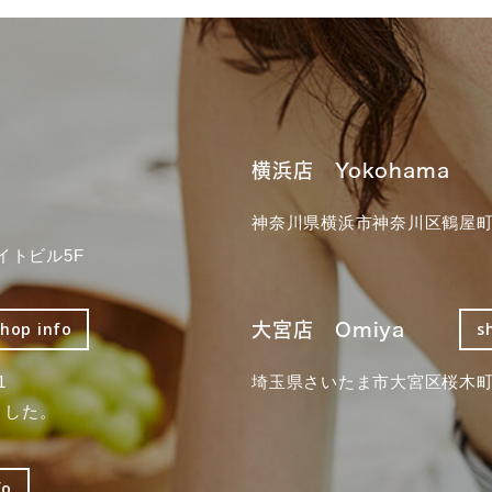
横浜店 Yokohama
神奈川県横浜市神奈川区鶴屋町3
イトビル5F
大宮店 Omiya
shop info
s
1
埼玉県さいたま市大宮区桜木町2
ました。
fo