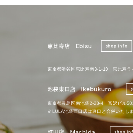
恵比寿店 Ebisu
shop info
東京都渋谷区恵比寿南3-1-19 恵比寿ラ
池袋東口店 Ikebukuro
東京都豊島区南池袋2-23-4 富沢ビル50
※LULA池袋西口店は東口と合併いたし
町田店 Machida
shop in