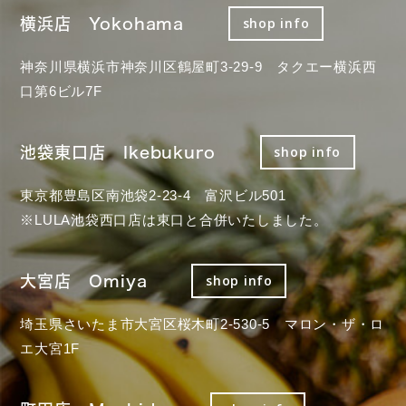
横浜店 Yokohama
shop info
神奈川県横浜市神奈川区鶴屋町3-29-9 タクエー横浜西
口第6ビル7F
池袋東口店 Ikebukuro
shop info
東京都豊島区南池袋2-23-4 富沢ビル501
※LULA池袋西口店は東口と合併いたしました。
大宮店 Omiya
shop info
埼玉県さいたま市大宮区桜木町2-530-5 マロン・ザ・ロ
エ大宮1F