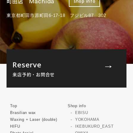
町田店 Machida
shop info
東京都町田市原町田6-17-18 フジビル87 302
Reserve
来店予約・お問合せ
Top
Shop info
Brasilian wax
EBISU
Waxing + Laser (double)
YOKOHAMA
HIFU
IKEBUKURO_EAST