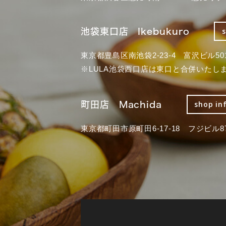
池袋東口店 Ikebukuro
東京都豊島区南池袋2-23-4 富沢ビル50
※LULA池袋西口店は東口と合併いたし
町田店 Machida
shop in
東京都町田市原町田6-17-18 フジビル87