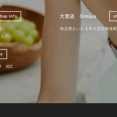
大宮店 Omiya
shop info
s
1
埼玉県さいたま市大宮区桜木町2
ました。
fo
 302