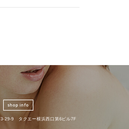
shop info
-29-9 タクエー横浜西口第6ビル7F