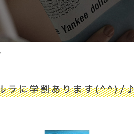
♪
ルラに学割あります(^^)/