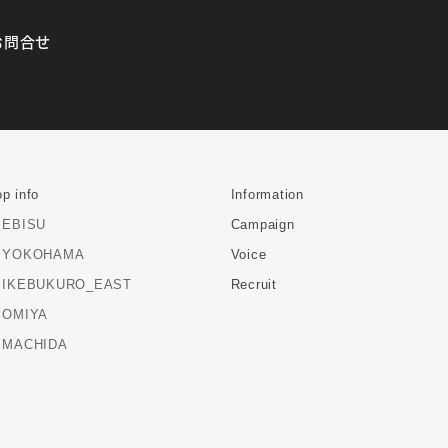
お問合せ
p info
Information
EBISU
Campaign
YOKOHAMA
Voice
IKEBUKURO_EAST
Recruit
OMIYA
MACHIDA