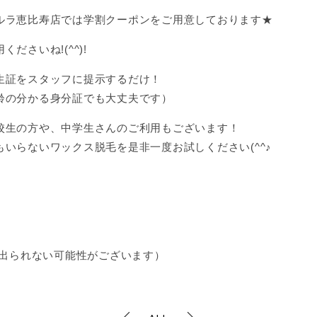
ルラ恵比寿店では学割クーポンをご用意しております★
さいね!(^^)!
生証をスタッフに提示するだけ！
齢の分かる身分証でも大丈夫です）
校生の方や、中学生さんのご利用もございます！
いらないワックス脱毛を是非一度お試しください(^^♪
♪
電話に出られない可能性がございます）