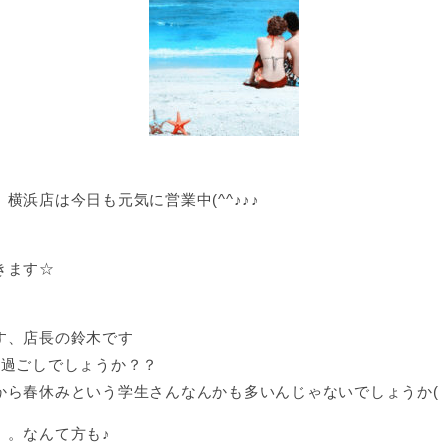
浜店は今日も元気に営業中(^^♪♪♪
きます☆
す、店長の鈴木です
お過ごしでしょうか？？
ら春休みという学生さんなんかも多いんじゃないでしょうか( ｀
。。なんて方も♪