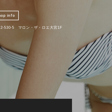
hop info
-530-5 マロン・ザ・ロエ大宮1F