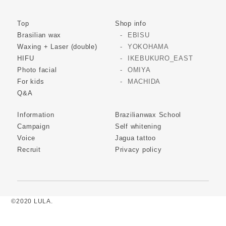
Top
Shop info
Brasilian wax
EBISU
Waxing + Laser (double)
YOKOHAMA
HIFU
IKEBUKURO_EAST
Photo facial
OMIYA
For kids
MACHIDA
Q&A
Information
Brazilianwax School
Campaign
Self whitening
Voice
Jagua tattoo
Recruit
Privacy policy
©2020 LULA.