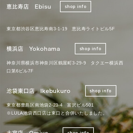
恵比寿店 Ebisu
shop info
東京都渋谷区恵比寿南3-1-19 恵比寿ライトビル5F
横浜店 Yokohama
shop info
神奈川県横浜市神奈川区鶴屋町3-29-9 タクエー横浜西
口第6ビル7F
池袋東口店 Ikebukuro
shop info
東京都豊島区南池袋2-23-4 富沢ビル501
※LULA池袋西口店は東口と合併いたしました。
大宮店 Omiya
shop info