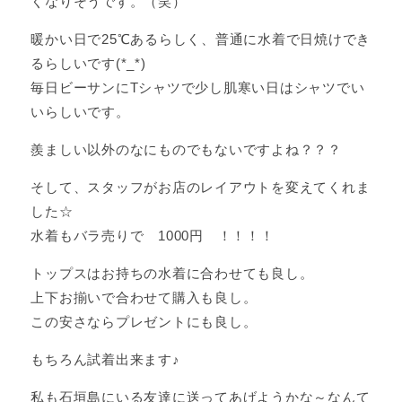
くなりそうです。（笑）
暖かい日で25℃あるらしく、普通に水着で日焼けでき
るらしいです(*_*)
毎日ビーサンにTシャツで少し肌寒い日はシャツでい
いらしいです。
羨ましい以外のなにものでもないですよね？？？
そして、スタッフがお店のレイアウトを変えてくれま
した☆
水着もバラ売りで 1000円 ！！！！
トップスはお持ちの水着に合わせても良し。
上下お揃いで合わせて購入も良し。
この安さならプレゼントにも良し。
もちろん試着出来ます♪
私も石垣島にいる友達に送ってあげようかな～なんて