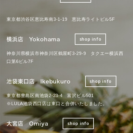
東京都渋谷区恵比寿南3-1-19 恵比寿ライトビル5F
横浜店 Yokohama
shop info
神奈川県横浜市神奈川区鶴屋町3-29-9 タクエー横浜西
口第6ビル7F
池袋東口店 Ikebukuro
shop info
東京都豊島区南池袋2-23-4 富沢ビル501
※LULA池袋西口店は東口と合併いたしました。
大宮店 Omiya
shop info