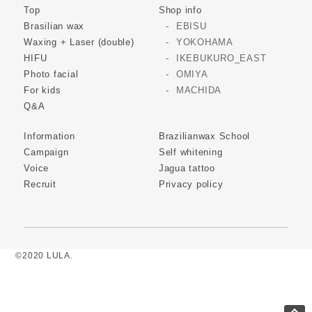
Top
Shop info
Brasilian wax
EBISU
Waxing + Laser (double)
YOKOHAMA
HIFU
IKEBUKURO_EAST
Photo facial
OMIYA
For kids
MACHIDA
Q&A
Information
Brazilianwax School
Campaign
Self whitening
Voice
Jagua tattoo
Recruit
Privacy policy
©2020 LULA.