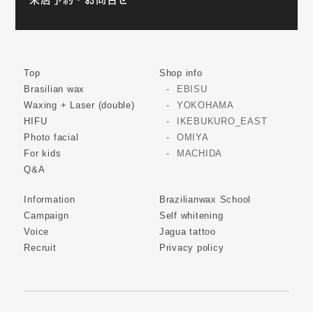
Top
Shop info
Brasilian wax
EBISU
Waxing + Laser (double)
YOKOHAMA
HIFU
IKEBUKURO_EAST
Photo facial
OMIYA
For kids
MACHIDA
Q&A
Information
Brazilianwax School
Campaign
Self whitening
Voice
Jagua tattoo
Recruit
Privacy policy