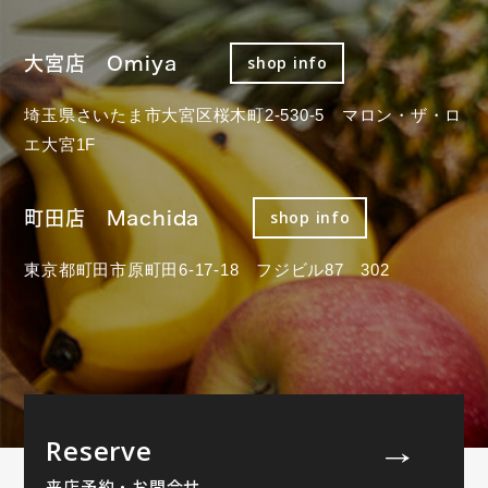
大宮店 Omiya
shop info
埼玉県さいたま市大宮区桜木町2-530-5 マロン・ザ・ロ
エ大宮1F
町田店 Machida
shop info
東京都町田市原町田6-17-18 フジビル87 302
Reserve
来店予約・お問合せ